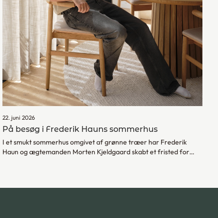
22. juni 2026
På besøg i Frederik Hauns sommerhus
I et smukt sommerhus omgivet af grønne træer har Frederik
Haun og ægtemanden Morten Kjeldgaard skabt et fristed for
familien. Her er højt til loftet og plads til livet, hvilket understøttes
af indretningen, hvor de naturlige materialer får plads og
gardinerne spiller en stille, men afgørende rolle i rummenes
stemning.