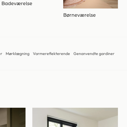
Badeværelse
Børneværelse
er
Mørklægning
Varmereflekterende
Genanvendte gardiner