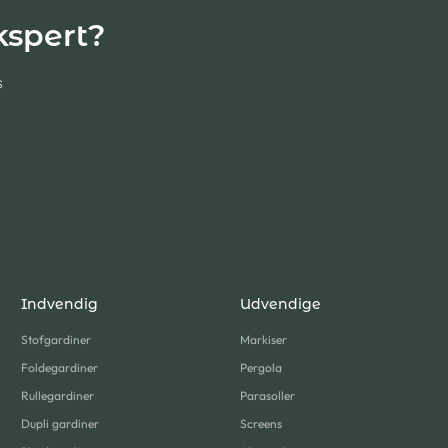
kspert?
s
Indvendig
Udvendige
Stofgardiner
Markiser
Foldegardiner
Pergola
Rullegardiner
Parasoller
Dupli gardiner
Screens