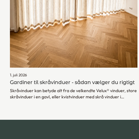
1. juli 2026
Gardiner til skråvinduer - sådan vælger du rigtigt
Skråvinduer kan betyde alt fra de velkendte Velux® vinduer, store
skråvinduer i en gavl, eller kvistvinduer med skrå vinduer i
siderne. Alle har de tilfælles, at de ofte kræver skræddersyede
gardiner. Læs her hvilke gardiner du kan vælge til skråvinduer.