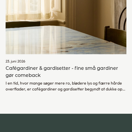
23. juni 2026
Cafégardiner & gardisetter - fine små gardiner
gør comeback
I en tid, hvor mange søger mere ro, blødere lys og færre hårde
overflader, er cafégardiner og gardisetter begyndt at dukke op
igen. Ikke som en nostalgisk gentagelse af fortiden, men som en
nyfortolkning af en enkel idé: at skabe privatliv uden at lukke
dagslyset ude.