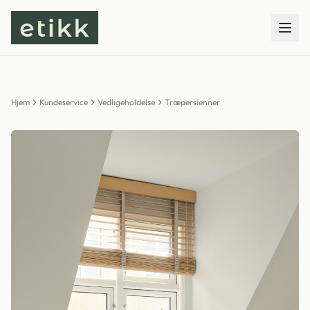
Hjem
Kundeservice
Vedligeholdelse
Træpersienner