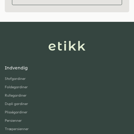
Indvendig
Stofgardiner
Foldegardiner
Rullegardiner
Dupli gardiner
Plisségardiner
Persienner
Træpersienner