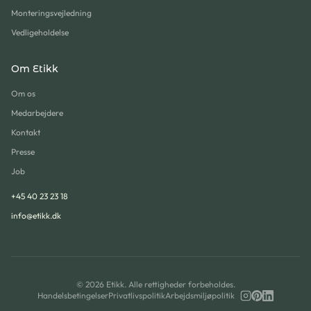
Monteringsvejledning
Vedligeholdelse
Om Etikk
Om os
Medarbejdere
Kontakt
Presse
Job
+45 40 23 23 18
info@etikk.dk
©
2026
Etikk. Alle rettigheder forbeholdes.
Handelsbetingelser
Privatlivspolitik
Arbejdsmiljøpolitik