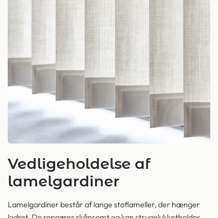
Vedligeholdelse af
lamelgardiner
Lamelgardiner består af lange stoflameller, der hænger
lodret. De rengøres skånsomt og kan strygelukket­holdes